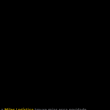
e a
Miles Logística
trouxe mias essa novidade