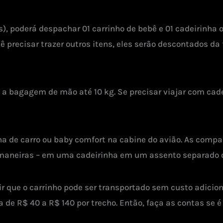
s), poderá despachar 01 carrinho de bebê e 01 cadeirinha 
ê precisar trazer outros itens, eles serão descontados d
 a bagagem de mão até 10 kg. Se precisar viajar com cadei
ha de carro ou baby comfort na cabine do avião. As comp
maneiras – em uma cadeirinha em um assento separado ou
ir que o carrinho pode ser transportado sem custo adici
de R$ 40 a R$ 140 por trecho. Então, faça as contas se é