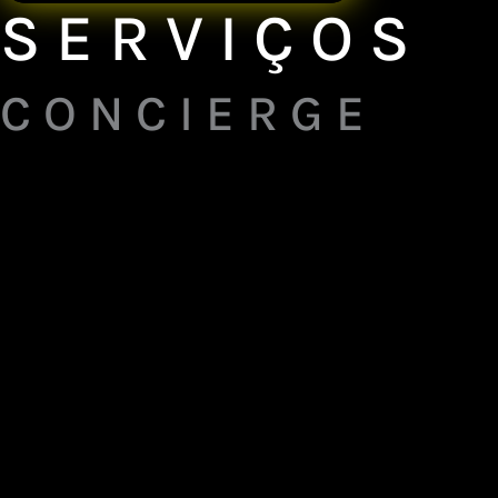
S E R V I Ç O S
C O N C I E R G E