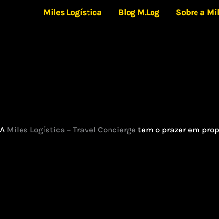
Ir
Miles Logística
Blog M.Log
Sobre a Mi
para
o
conteúdo
A
Miles Logística – Travel Concierge
tem o prazer em prop