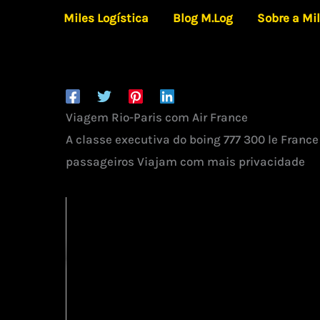
Ir
Miles Logística
Blog M.Log
Sobre a Mi
para
o
conteúdo
Viagem Rio-Paris com Air France
A classe executiva do boing 777 300 le France
passageiros Viajam com mais privacidade