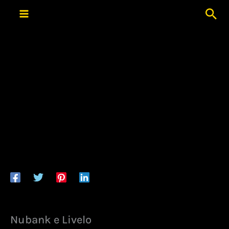
Ir
Pes
para
o
conteúdo
Nubank e Livelo