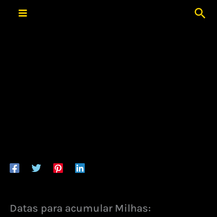
Ir
Pes
para
o
conteúdo
Datas para acumular Milhas: