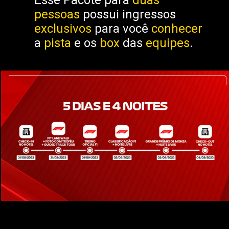
Esse Pacote para
duas
pessoas
possui ingressos
exclusivos
para você
conhecer
a
pista
e os
box
das
equipes
.