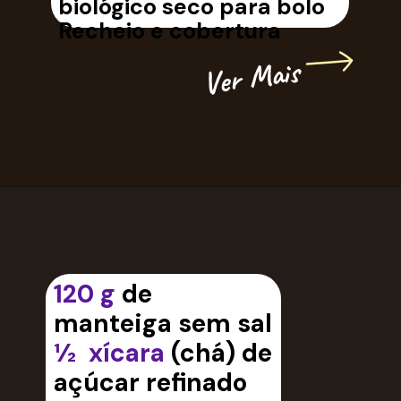
biológico seco para bolo
Recheio e cobertura
Ver Mais
120 g
de
manteiga sem sal
½ xícara
(chá) de
açúcar refinado