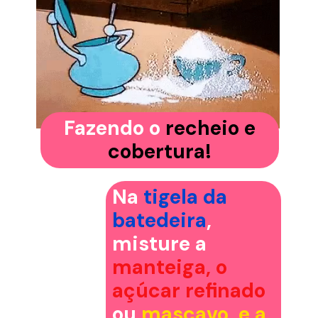
Fazendo o
recheio e
cobertura!
Na
tigela da
batedeira
,
misture a
manteiga, o
açúcar refinado
ou
mascavo, e a