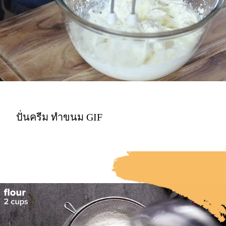
ปั่นครีม ทําขนม GIF