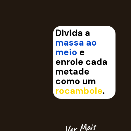
Divida a
massa ao
meio
e
enrole cada
metade
como um
rocambole
.
Ver Mais