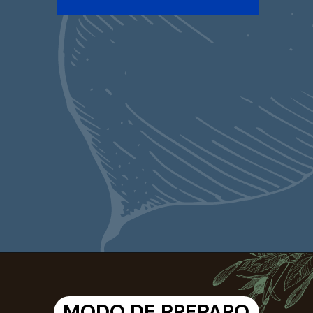
Opening
https://portalagrovida.com.br/receitas/cinnamon-rolls-paezinhos-com-canela-que-vao-sumir-da-sua-bancada.html
MODO DE PREPARO