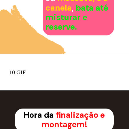
canela
,
bata até
misturar e
reserve.
10 GIF
Hora da
finalização e
montagem!