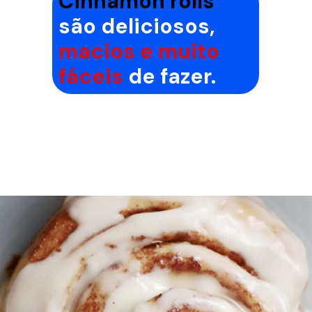
Cinnamon rolls
são deliciosos,
macios e muito
fáceis
de fazer.