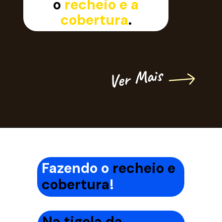
o
recheio e a
cobertura
.
Ver Mais
Fazendo o
recheio e
cobertura
!
Na tigela da