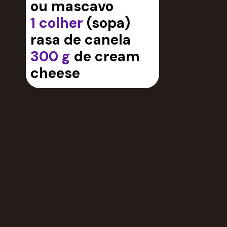
ou mascavo
1 colher
(sopa)
rasa de canela
300 g
de cream
cheese