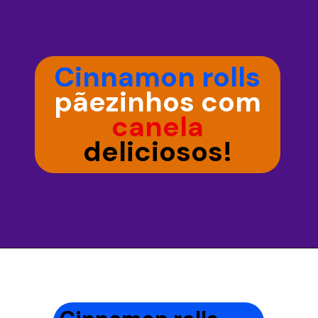
Cinnamon rolls
pãezinhos com
canela
deliciosos!