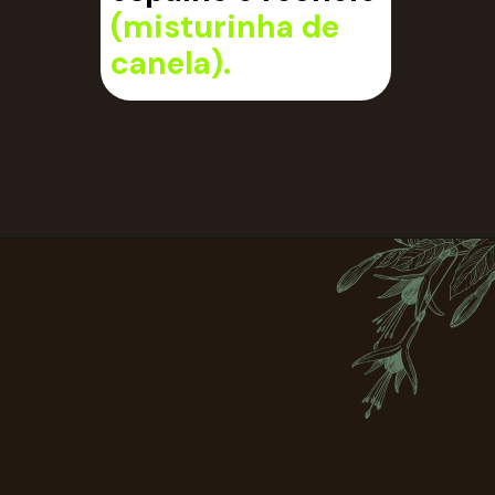
(misturinha de
canela).