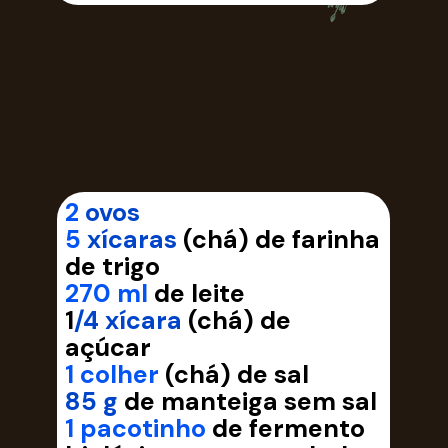
2
ovos
5
xícaras
(chá) de farinha
de trigo
270 ml
de leite
1
/4 xícara
(chá) de
açúcar
1 colher
(chá) de sal
85 g
de manteiga sem sal
1 pacotinho
de fermento