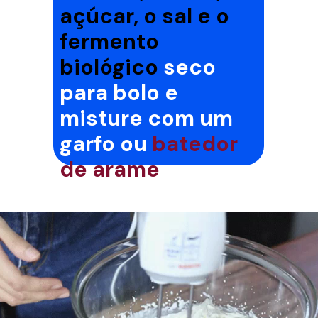
açúcar, o sal e o
fermento
biológico
seco
para bolo e
misture com um
garfo ou
batedor
de arame
.