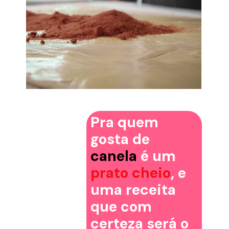
Pra quem
gosta de
canela
é um
prato cheio
, e
uma receita
que com
certeza será o