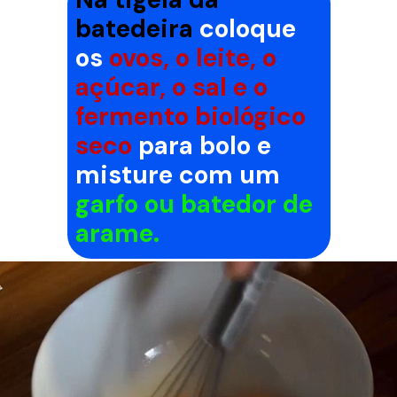
batedeira
coloque
os
ovos, o leite, o
açúcar, o sal e o
fermento biológico
seco
para bolo e
misture com um
garfo ou batedor de
arame.