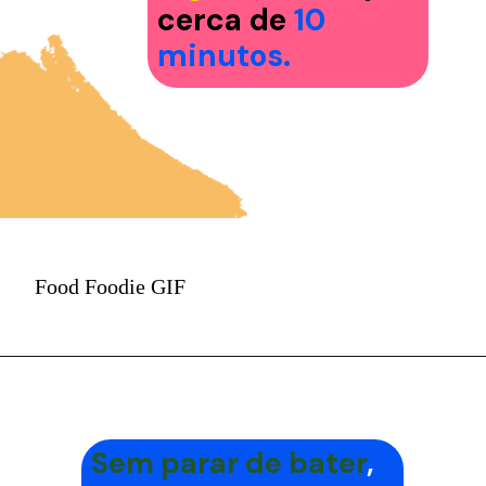
cerca de
10
minutos.
Food Foodie GIF
Sem parar de bater
,