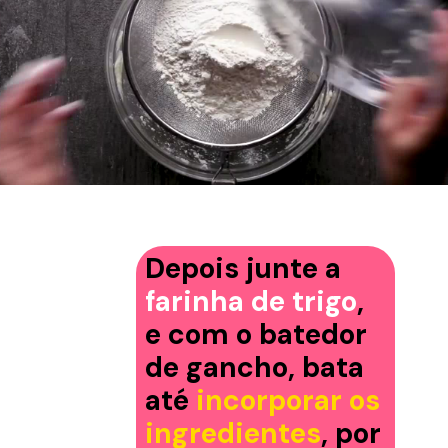
Depois junte a
farinha de trigo
,
e com o batedor
de gancho, bata
até
incorporar os
ingredientes
, por